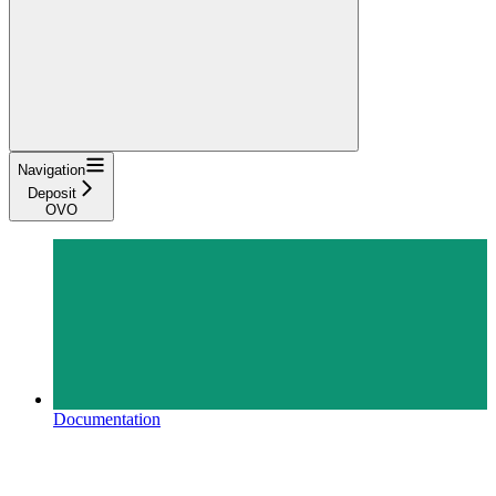
Navigation
Deposit
OVO
Documentation