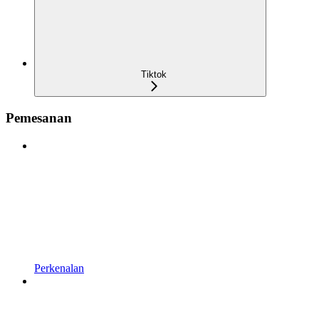
Tiktok
Pemesanan
Perkenalan