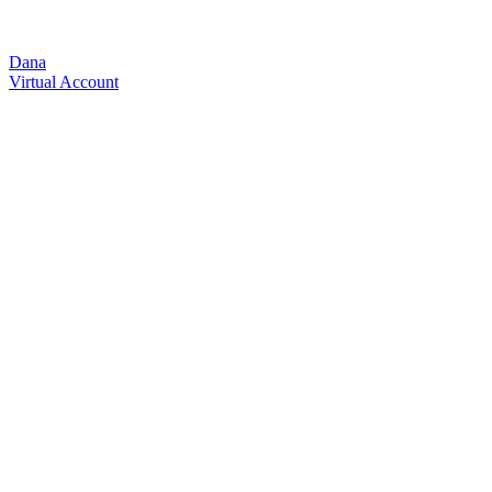
Dana
Virtual Account