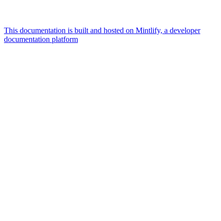
This documentation is built and hosted on Mintlify, a developer
documentation platform